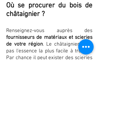
Où se procurer du bois de
châtaignier ?
Renseignez-vous auprès des
f
ournisseurs de matériaux et scieri
es
de votre région
. Le châtaignier n'est
pas l'essence la plus facile à trouver
.
Par chance il peut exister des sc
ieries
proches de chez vous.
Si vous avez des parcelle
s où
il est
possible de prélever du châtaignier,
une autre option peut être de faire
appel à des
scieries m
obiles
et ainsi
de vous lancer dans la confection de
vos propres aménagements à partir
de vos ressources. Cette exploitation
en autonomie va de paire avec une
gestion respectueuse et réfléchi de